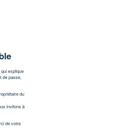
ble
qui explique
ot de passe,
opriétaire du
ous invitons à
ci de votre