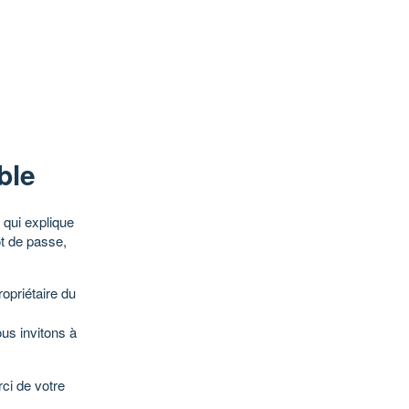
ble
qui explique
ot de passe,
opriétaire du
ous invitons à
ci de votre