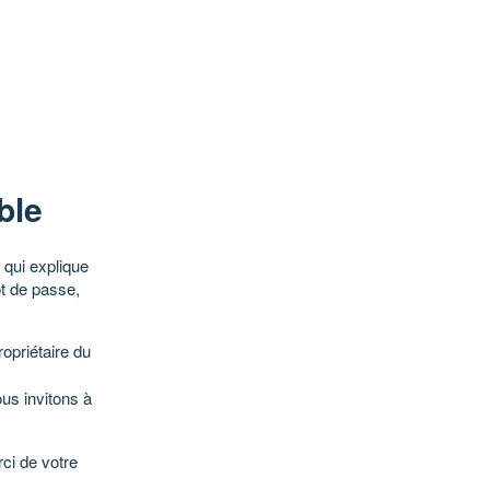
ble
qui explique
ot de passe,
opriétaire du
ous invitons à
ci de votre